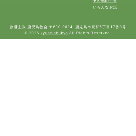
その他の行事
いろんなお話
救世主教 鹿児島教会 〒890-0024 鹿児島市明和5丁目17番8号
© 2026
kyuseishukyo
All Rights Reserved.