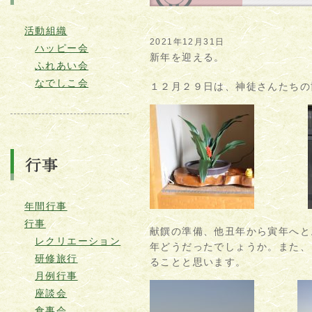
活動組織
2021年12月31日
ハッピー会
新年を迎える。
ふれあい会
なでしこ会
１２月２９日は、神徒さんたちの
年間行事
行事
献饌の準備、他丑年から寅年へと
レクリエーション
年どうだったでしょうか。また、
研修旅行
ることと思います。
月例行事
座談会
食事会