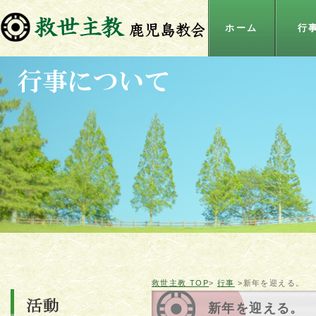
ホーム
行
救世主教 TOP
>
行事
>新年を迎える。
新年を迎える。