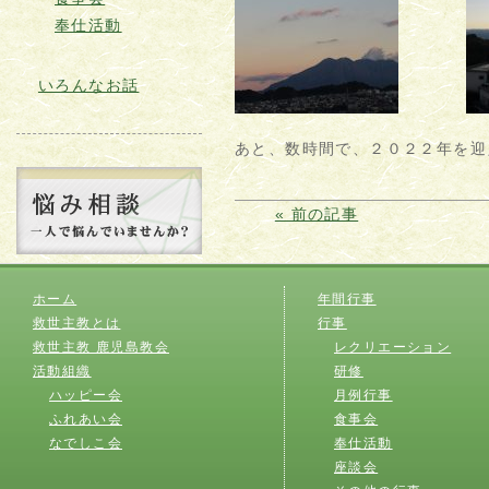
奉仕活動
いろんなお話
あと、数時間で、２０２２年を迎
« 前の記事
ホーム
年間行事
救世主教とは
行事
救世主教 鹿児島教会
レクリエーション
活動組織
研修
ハッピー会
月例行事
ふれあい会
食事会
なでしこ会
奉仕活動
座談会