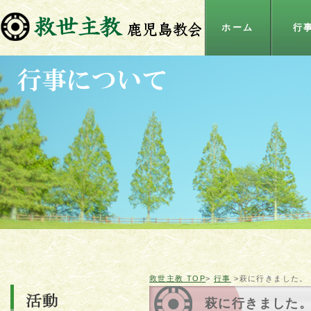
ホーム
行
救世主教 TOP
>
行事
>萩に行きました。
萩に行きました