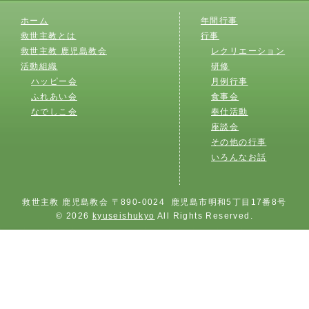
ホーム
年間行事
救世主教とは
行事
救世主教 鹿児島教会
レクリエーション
活動組織
研修
ハッピー会
月例行事
ふれあい会
食事会
なでしこ会
奉仕活動
座談会
その他の行事
いろんなお話
救世主教 鹿児島教会 〒890-0024 鹿児島市明和5丁目17番8号
© 2026
kyuseishukyo
All Rights Reserved.