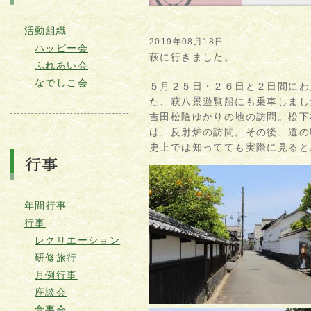
活動組織
2019年08月18日
ハッピー会
萩に行きました。
ふれあい会
なでしこ会
５月２５日・２６日と２日間にわ
た、萩八景遊覧船にも乗車しま
吉田松陰ゆかりの地の訪問。松下
は、反射炉の訪問。その後、道の
史上では知ってても実際に見ると
年間行事
行事
レクリエーション
研修旅行
月例行事
座談会
食事会