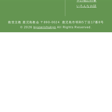
その他の行事
いろんなお話
救世主教 鹿児島教会 〒890-0024 鹿児島市明和5丁目17番8号
© 2026
kyuseishukyo
All Rights Reserved.