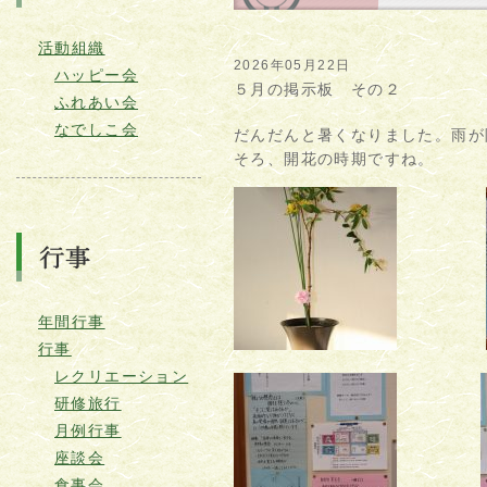
活動組織
2026年05月22日
ハッピー会
５月の掲示板 その２
ふれあい会
なでしこ会
だんだんと暑くなりました。雨が
そろ、開花の時期ですね。
年間行事
行事
レクリエーション
研修旅行
月例行事
座談会
食事会