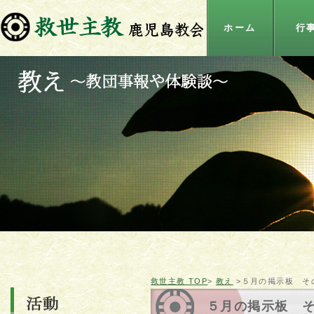
ホーム
行
救世主教 TOP
>
教え
>５月の掲示板 そ
５月の掲示板 