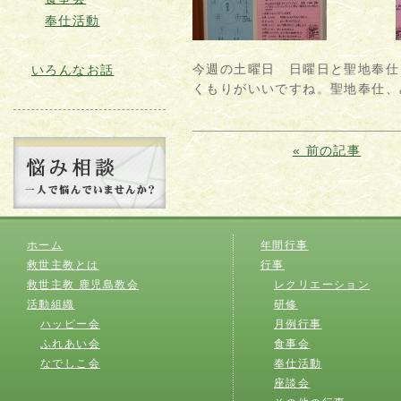
奉仕活動
今週の土曜日 日曜日と聖地奉仕
いろんなお話
くもりがいいですね。聖地奉仕、
« 前の記事
ホーム
年間行事
救世主教とは
行事
救世主教 鹿児島教会
レクリエーション
活動組織
研修
ハッピー会
月例行事
ふれあい会
食事会
なでしこ会
奉仕活動
座談会